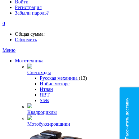
Войти
Регистрация
Забыли пароль?
0
Общая сумма:
Оформить
Меню
Мототехника
Снегоходы
Русская механика
(13)
Ирбис моторс
Итлан
ЯВТ
Рассчитать доставку
Stels
Квадроциклы
Мотобуксировщики