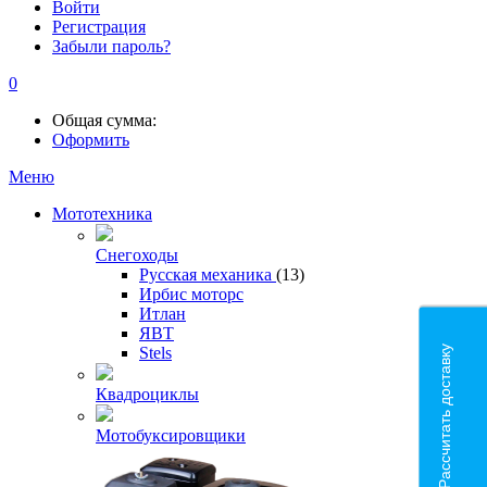
Войти
Регистрация
Забыли пароль?
0
Общая сумма:
Оформить
Меню
Мототехника
Снегоходы
Русская механика
(13)
Ирбис моторс
Итлан
ЯВТ
Рассчитать доставку
Stels
Квадроциклы
Мотобуксировщики