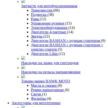
Запчасти для мотобуксировщиков
Трансмиссия
(66)
Подвеска
(38)
Рама
(12)
Управление рулевое
(15)
Электрооборудование
(14)
Двигатели 4-тактные
(14)
Звезды
(22)
Двигатели BASHAN с ручным стартером
(9)
Двигатели BASHAN с ручным стартером +
электро стартер
(5)
Двигатели Lifan
(12)
Накладки на лыжи для снегоходов
Накладки на рельсы направляющие
Товары марки HAWK MOTO
Масла и смазки
(8)
Ремни вариаторные
(6)
Свечи
(1)
Фильтры
(4)
Аксессуары для мототехники