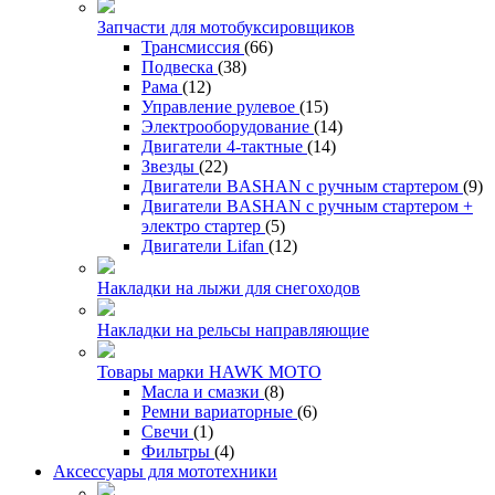
Запчасти для мотобуксировщиков
Трансмиссия
(66)
Подвеска
(38)
Рама
(12)
Управление рулевое
(15)
Электрооборудование
(14)
Двигатели 4-тактные
(14)
Звезды
(22)
Двигатели BASHAN с ручным стартером
(9)
Двигатели BASHAN с ручным стартером +
электро стартер
(5)
Двигатели Lifan
(12)
Накладки на лыжи для снегоходов
Накладки на рельсы направляющие
Товары марки HAWK MOTO
Масла и смазки
(8)
Ремни вариаторные
(6)
Свечи
(1)
Фильтры
(4)
Аксессуары для мототехники