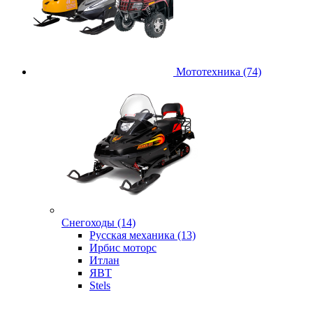
Мототехника (74)
Снегоходы (14)
Русская механика (13)
Ирбис моторс
Итлан
ЯВТ
Stels