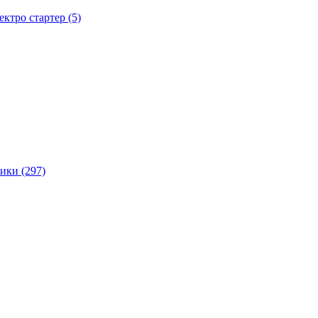
тро стартер (5)
ики (297)