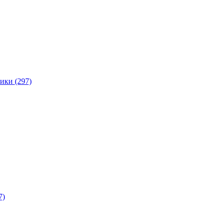
ики (297)
7)