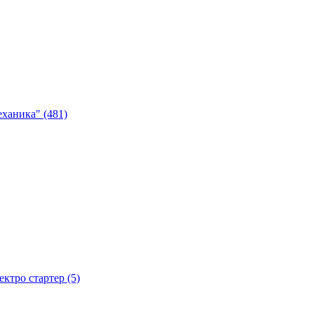
ханика" (481)
тро стартер (5)