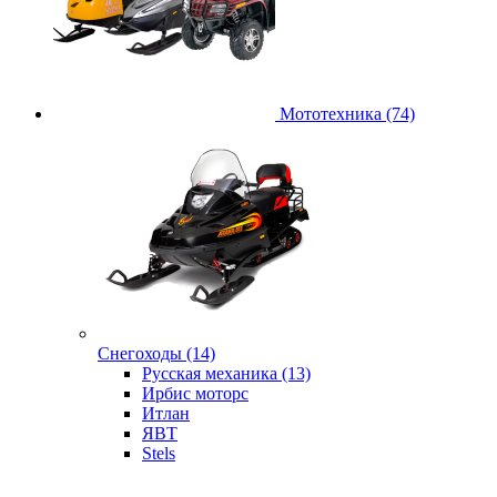
Мототехника (74)
Снегоходы (14)
Русская механика (13)
Ирбис моторс
Итлан
ЯВТ
Stels