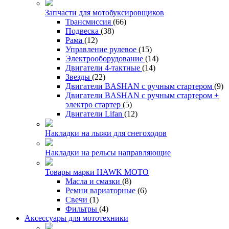
Запчасти для мотобуксировщиков
Трансмиссия
(66)
Подвеска
(38)
Рама
(12)
Управление рулевое
(15)
Электрооборудование
(14)
Двигатели 4-тактные
(14)
Звезды
(22)
Двигатели BASHAN с ручным стартером
(9)
Двигатели BASHAN с ручным стартером +
электро стартер
(5)
Двигатели Lifan
(12)
Накладки на лыжи для снегоходов
Накладки на рельсы направляющие
Товары марки HAWK MOTO
Масла и смазки
(8)
Ремни вариаторные
(6)
Свечи
(1)
Фильтры
(4)
Аксессуары для мототехники