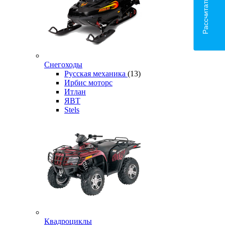
Рассчитать доставку
Снегоходы
Русская механика
(13)
Ирбис моторс
Итлан
ЯВТ
Stels
Квадроциклы