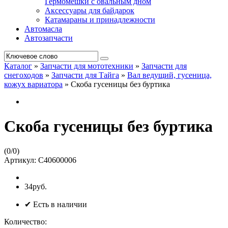
Гермомешки с овальным дном
Аксессуары для байдарок
Катамараны и принадлежности
Автомасла
Автозапчасти
Каталог
»
Запчасти для мототехники
»
Запчасти для
снегоходов
»
Запчасти для Тайга
»
Вал ведущий, гусеница,
кожух вариатора
»
Скоба гусеницы без буртика
Скоба гусеницы без буртика
(
0
/
0
)
Артикул:
С40600006
34руб.
✔ Есть в наличии
Количество: