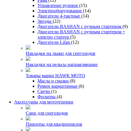
Рама
(12)
Управление рулевое
(15)
Электрооборудование
(14)
Двигатели 4-тактные
(14)
Звезды
(22)
Двигатели BASHAN с ручным стартером
(9)
Двигатели BASHAN с ручным стартером +
электро стартер
(5)
Двигатели Lifan
(12)
Накладки на лыжи для снегоходов
Накладки на рельсы направляющие
Товары марки HAWK MOTO
Масла и смазки
(8)
Ремни вариаторные
(6)
Свечи
(1)
Фильтры
(4)
Аксессуары для мототехники
Сани для снегоходов
Прицепы для квадроциклов