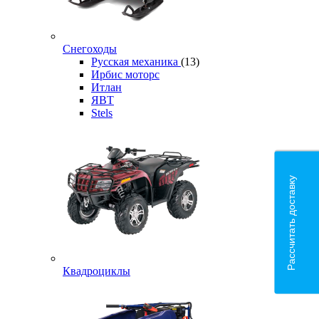
Снегоходы
Русская механика
(13)
Ирбис моторс
Итлан
ЯВТ
Stels
Рассчитать доставку
Квадроциклы