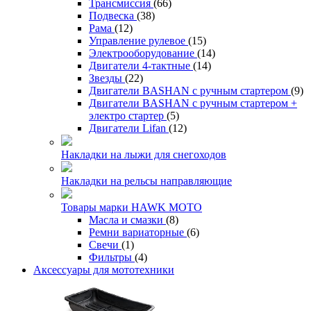
Трансмиссия
(66)
Подвеска
(38)
Рама
(12)
Управление рулевое
(15)
Электрооборудование
(14)
Двигатели 4-тактные
(14)
Звезды
(22)
Двигатели BASHAN с ручным стартером
(9)
Двигатели BASHAN с ручным стартером +
электро стартер
(5)
Двигатели Lifan
(12)
Накладки на лыжи для снегоходов
Накладки на рельсы направляющие
Товары марки HAWK MOTO
Масла и смазки
(8)
Ремни вариаторные
(6)
Свечи
(1)
Фильтры
(4)
Аксессуары для мототехники