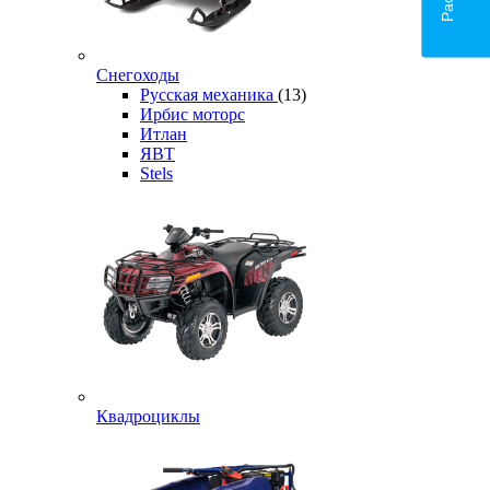
Снегоходы
Русская механика
(13)
Ирбис моторс
Итлан
ЯВТ
Stels
Квадроциклы