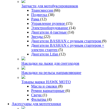
Запчасти для мотобуксировщиков
Трансмиссия
(66)
Подвеска
(38)
Рама
(12)
Управление рулевое
(15)
Электрооборудование
(14)
Двигатели 4-тактные
(14)
Звезды
(22)
Двигатели BASHAN с ручным стартером
(9)
Двигатели BASHAN с ручным стартером +
электро стартер
(5)
Двигатели Lifan
(12)
Накладки на лыжи для снегоходов
Накладки на рельсы направляющие
Товары марки HAWK MOTO
Масла и смазки
(8)
Ремни вариаторные
(6)
Свечи
(1)
Фильтры
(4)
Аксессуары для мототехники